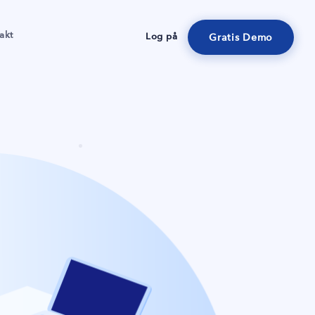
akt
Log på
Gratis Demo