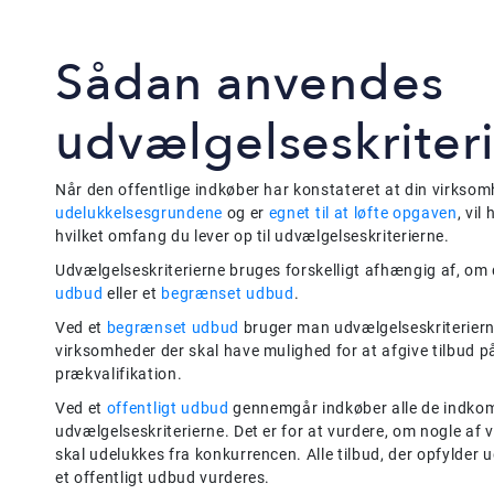
Sådan anvendes
udvælgelseskriter
Når den offentlige indkøber har konstateret at din virksom
udelukkelsesgrundene
og er
egnet til at løfte opgaven
, vil
hvilket omfang du lever op til udvælgelseskriterierne.
Udvælgelseskriterierne bruges forskelligt afhængig af, om 
udbud
eller et
begrænset udbud
.
Ved et
begrænset udbud
bruger man udvælgelseskriterierne
virksomheder der skal have mulighed for at afgive tilbud 
prækvalifikation.
Ved et
offentligt udbud
gennemgår indkøber alle de indkomne
udvælgelseskriterierne. Det er for at vurdere, om nogle a
skal udelukkes fra konkurrencen. Alle tilbud, der opfylder 
et offentligt udbud vurderes.