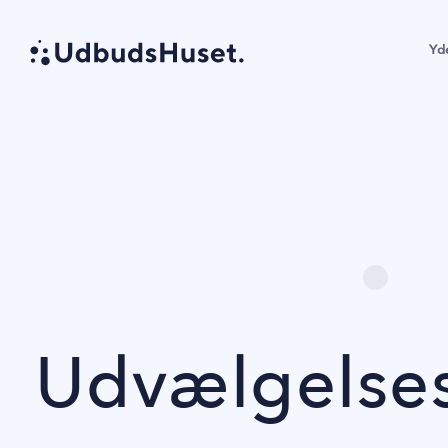
Yd
Udvælgelses