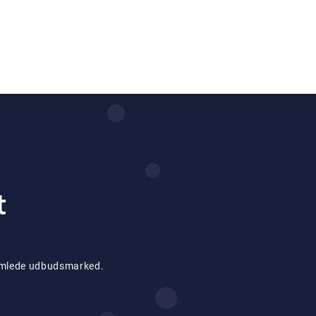
t
 samlede udbudsmarked.