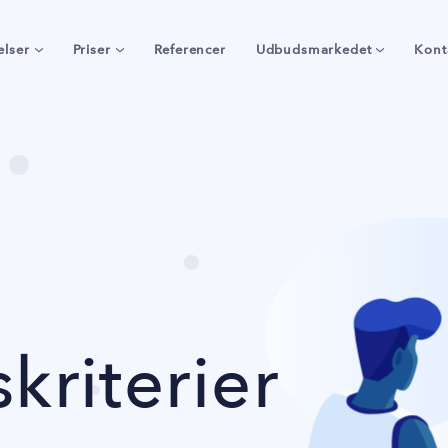
elser
Priser
Referencer
Udbudsmarkedet
Kont
kriterier