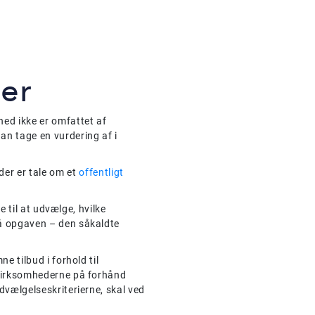
ier
hed ikke er omfattet af
 han tage en vurdering af i
der er tale om et
offentligt
 til at udvælge, hvilke
på opgaven – den såkaldte
 tilbud i forhold til
f virksomhederne på forhånd
udvælgelseskriterierne, skal ved