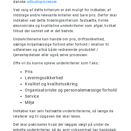
danske
udbudsprocesser
.
Ved valg af dette kriterium er det muligt for indkøber, at
inddrage andre relevante kriterier end bare pris. Derfor skal
indkøber ved dette tildelingskriterium fastsætte, hvilke
økonomiske og kvalitative underkriterier som afgør, hvilket
tilbud der samlet set er det bedste.
Underkriterierne kan handle om pris, driftssikkerhed,
særlige miljømæssige forhold eller forhold i relation til
udførelsen og altså både vedrørende produktet /
tjenesteydelsen eller også selve processen.
Ofte vil du kunne opleve underkriterier som f.eks.:
Pris
Leveringssikkerhed
Kvalitet og kvalitetssikring
Organisatoriske og personalemæssige forhold
Service
Miljø
Indkøber kan selv fastsætte underkriterierne, så længe de
relaterer sig til opgaven der skal løses.
Det skal præciseres hvad der lægges vægt på under de
enkelte underkriterier, så du som virksomhed har kendskab