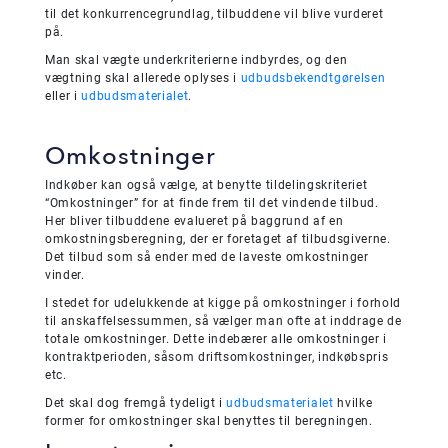
til det konkurrencegrundlag, tilbuddene vil blive vurderet
på.
Man skal vægte underkriterierne indbyrdes, og den
vægtning skal allerede oplyses i
udbudsbekendtgørelsen
eller i
udbudsmaterialet
.
Omkostninger
Indkøber kan også vælge, at benytte tildelingskriteriet
“Omkostninger” for at finde frem til det vindende tilbud.
Her bliver tilbuddene evalueret på baggrund af en
omkostningsberegning, der er foretaget af tilbudsgiverne.
Det tilbud som så ender med de laveste omkostninger
vinder.
I stedet for udelukkende at kigge på omkostninger i forhold
til anskaffelsessummen, så vælger man ofte at inddrage de
totale omkostninger. Dette indebærer alle omkostninger i
kontraktperioden, såsom driftsomkostninger, indkøbspris
etc.
Det skal dog fremgå tydeligt i
udbudsmaterialet
hvilke
former for omkostninger skal benyttes til beregningen.