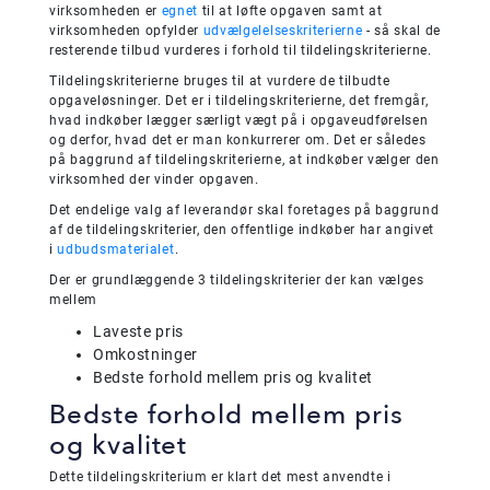
virksomheden er
egnet
til at løfte opgaven samt at
virksomheden opfylder
udvælgelelseskriterierne
- så skal de
resterende tilbud vurderes i forhold til tildelingskriterierne.
Tildelingskriterierne bruges til at vurdere de tilbudte
opgaveløsninger. Det er i tildelingskriterierne, det fremgår,
hvad indkøber lægger særligt vægt på i opgaveudførelsen
og derfor, hvad det er man konkurrerer om. Det er således
på baggrund af tildelingskriterierne, at indkøber vælger den
virksomhed der vinder opgaven.
Det endelige valg af leverandør skal foretages på baggrund
af de tildelingskriterier, den offentlige indkøber har angivet
i
udbudsmaterialet
.
Der er grundlæggende 3 tildelingskriterier der kan vælges
mellem
Laveste pris
Omkostninger
Bedste forhold mellem pris og kvalitet
Bedste forhold mellem pris
og kvalitet
Dette tildelingskriterium er klart det mest anvendte i