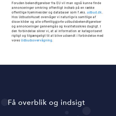
Foruden bekendtgørelser fra EU vil man også kunne finde
annonceringer omkring offentligt indkøb på en række
offentlige hjemmesider og databaser som f.eks.
udbud.dk
.
Hos UdbudsHuset overvåger vi naturligvis samtlige af
disse kilder og alle offentliggjorte udbudsbekendtgørelser
og annonceringer gennemgås og kvalitetssikres dagligt. I
den forbindelse sikrer vi, at al information er kategoriseret
rigtigt og tilgængeligt til at blive udsendt i forbindelse med
vores
Udbudsovervågning
.
Få overblik og indsigt