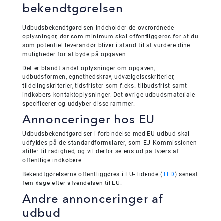
bekendtgørelsen
Udbudsbekendtgørelsen indeholder de overordnede
oplysninger, der som minimum skal offentliggøres for at du
som potentiel leverandør bliver i stand til at vurdere dine
muligheder for at byde på opgaven.
Det er blandt andet oplysninger om opgaven,
udbudsformen, egnethedskrav, udvælgelseskriterier,
tildelingskriterier, tidsfrister som f.eks. tilbudsfrist samt
indkøbers kontaktoplysninger. Det øvrige udbudsmateriale
specificerer og uddyber disse rammer.
Annonceringer hos EU
Udbudsbekendtgørelser i forbindelse med EU-udbud skal
udfyldes på de standardformularer, som EU-Kommissionen
stiller til rådighed, og vil derfor se ens ud på tværs af
offentlige indkøbere.
Bekendtgørelserne offentliggøres i EU-Tidende (
TED
) senest
fem dage efter afsendelsen til EU.
Andre annonceringer af
udbud