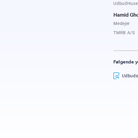
UdbudHusets
Hamid Gh
Medejer
TMRB A/S
Følgende y
Udbuds