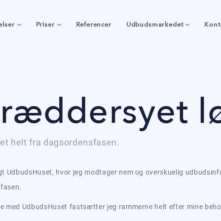
elser
Priser
Referencer
Udbudsmarkedet
Kont
ræddersyet l
tet helt fra dagsordensfasen.
gt UdbudsHuset, hvor jeg modtager nem og overskuelig udbudsinform
fasen.
e med UdbudsHuset fastsætter jeg rammerne helt efter mine behov, h