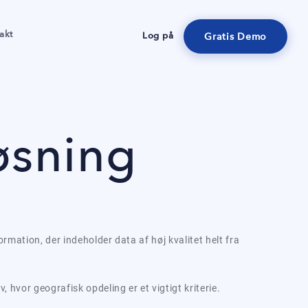
akt
Log på
Gratis Demo
øsning
ation, der indeholder data af høj kvalitet helt fra
vor geografisk opdeling er et vigtigt kriterie.