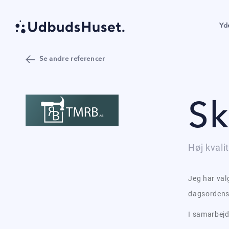
Yd
Se andre referencer
Sk
Høj kvali
Jeg har val
dagsordens
I samarbejd