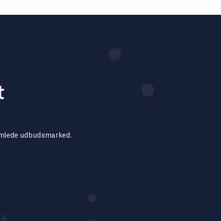
t
 samlede udbudsmarked.