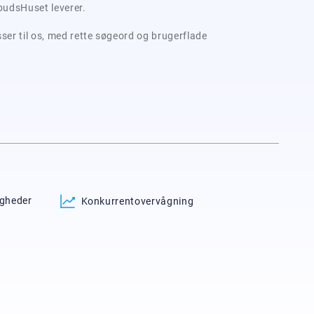
budsHuset leverer.
sser til os, med rette søgeord og brugerflade
igheder
Konkurrentovervågning