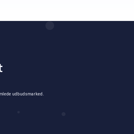
t
 samlede udbudsmarked.