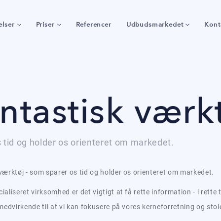
elser
Priser
Referencer
Udbudsmarkedet
Kont
ntastisk værk
 tid og holder os orienteret om markedet.
værktøj - som sparer os tid og holder os orienteret om markedet.
aliseret virksomhed er det vigtigt at få rette information - i rette 
medvirkende til at vi kan fokusere på vores kerneforretning og stole