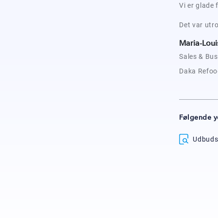
Vi er glade
Det var utr
Maria-Loui
Sales & Bus
Daka Refoo
Følgende y
Udbuds