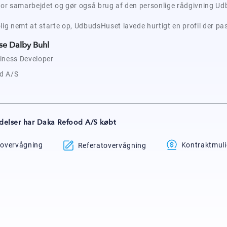
 for samarbejdet og gør også brug af den personlige rådgivning Ud
olig nemt at starte op, UdbudsHuset lavede hurtigt en profil der pa
se Dalby Buhl
iness Developer
d A/S
delser har Daka Refood A/S købt
overvågning
Kontraktmul
Referatovervågning